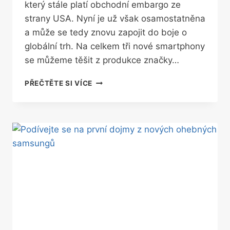
který stále platí obchodní embargo ze
strany USA. Nyní je už však osamostatněna
a může se tedy znovu zapojit do boje o
globální trh. Na celkem tři nové smartphony
se můžeme těšit z produkce značky…
HONOR
PŘEČTĚTE SI VÍCE
SE
VRACÍ
NA
SCÉNU.
A
ROVNOU
S
TOP
MODELY