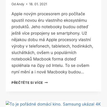
Od
Andy
18. 01. 2021
Apple novým procesorem pro počítače
spustil novou éru vlastního ekosystému
produktů. Jeho notebooky budou odteď
ještě více propojeny se smartphony. Už
nějakou dobu má Apple procesory vlastní
výroby v telefonech, tabletech, hodinkách,
sluchátkách, ovšem u populárních
notebooků Macbook forma doteď
spoléhala na čipy od Intelu. To se ovšem
nyní mění a i nové Macbooky budou…
APPLE
PŘEČTĚTE SI VÍCE
NOVÝM
PROCESOREM
SPOJIL
SVĚT
MACBOOKŮ