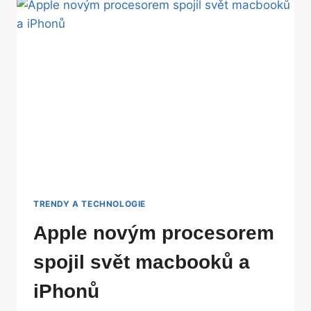
ALE
MÁ
TO
OHROMNÝ
HÁČEK
TRENDY A TECHNOLOGIE
Apple novým procesorem
spojil svět macbooků a
iPhonů