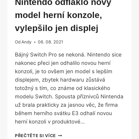
Nintendo odfláklo nový
model herní konzole,
vylepšilo jen displej
Od
Andy
06. 08. 2021
Bájný Switch Pro se nekoná. Nintendo sice
nakonec přeci jen odhalilo novou herní
konzoli, je to ovšem jen model s lepším
displejem, zbytek hardwaru zůstává
totožný s tím, co známe od klasického
modelu Switch. Spousta příznivců Nintenda
už brala prakticky za jasnou věc, že firma
během herního svátku E3 odhalí novou
herní konzoli v produktové…
NINTENDO
PŘEČTĚTE SI VÍCE