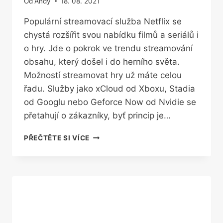
Od
Andy
18. 08. 2021
Populární streamovací služba Netflix se
chystá rozšířit svou nabídku filmů a seriálů i
o hry. Jde o pokrok ve trendu streamování
obsahu, který došel i do herního světa.
Možností streamovat hry už máte celou
řadu. Služby jako xCloud od Xboxu, Stadia
od Googlu nebo Geforce Now od Nvidie se
přetahují o zákazníky, byť princip je…
SERIÁL
PŘEČTĚTE SI VÍCE
NEBO
HRU?
NETFLIX
ZAČNE
STREAMOVAT
I
VIDEOHRY