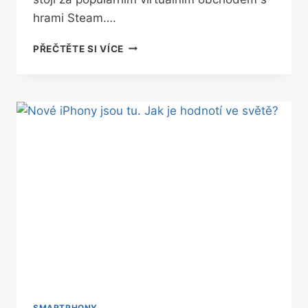
hrami Steam….
VALVE
PŘEČTĚTE SI VÍCE
UKÁZALO
VNITŘNOSTI
NEJOČEKÁVANĚJŠÍ
HERNÍ
KONZOLE,
PODÍVEJTE
SE
SMARTPHONY