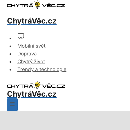
Přeskočit
na
ChytráVěc.cz
obsah
Mobilní svět
Doprava
Chytrý život
Trendy a technologie
ChytráVěc.cz