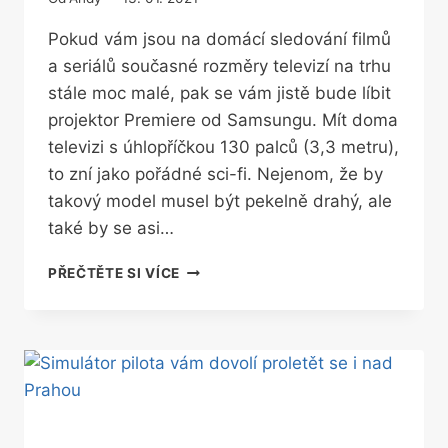
Pokud vám jsou na domácí sledování filmů
a seriálů současné rozměry televizí na trhu
stále moc malé, pak se vám jistě bude líbit
projektor Premiere od Samsungu. Mít doma
televizi s úhlopříčkou 130 palců (3,3 metru),
to zní jako pořádné sci-fi. Nejenom, že by
takový model musel být pekelně drahý, ale
také by se asi…
TO
PŘEČTĚTE SI VÍCE
JE
POŘÁDNÉ
DOMÁCÍ
KINO.
SAMSUNG
UKÁZAL
4K
HDR