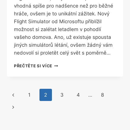
vhodná spíše pro nadšence než pro běžné
hráče, ovšem je to unikátní zážitek. Nový
Flight Simulator od Microsoftu přiblížil
možnost si zalétat letadlem v pohodlí
vašeho domova. Ano, už existuje spousta
jiných simulátorů létání, ovšem žádný vám
nedovolí si proletět celý svět s poměrně…
SIMULÁTOR
PŘEČTĚTE SI VÍCE
PILOTA
VÁM
DOVOLÍ
PROLETĚT
Navigace
Předchozí
1
2
3
4
…
8
SE
I
na
stránka
Další
NAD
PRAHOU
stránce
strana