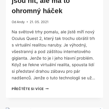
jsou hit, ale má to
ohromný háček
Od
Andy
21. 05. 2021
Na světové trhy pomalu, ale jistě míří nový
Oculus Quest 2, který tak trochu obrátil trh
s virtuální realitou naruby. Je výhodný,
všestranný a pod záštitou internetového
gigianta. Jenže to je i jeho hlavní problém.
Když se řekne virtuální realita, spousta lidí
si představí drahou zábavu pro pár
nadšenců. Jenže o tuto technologii se už…
ZUCKERBERGOVY
PŘEČTĚTE SI VÍCE
VR
BRÝLE
JSOU
HIT,