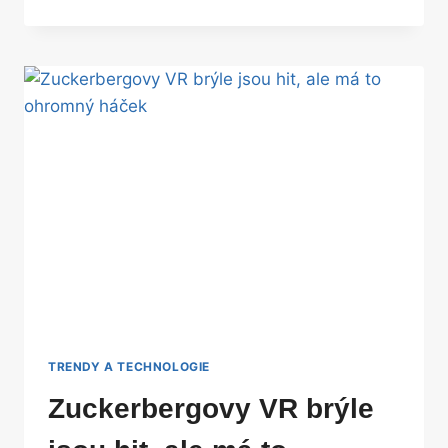
ODFLÁKLO
NOVÝ
MODEL
HERNÍ
KONZOLE,
VYLEPŠILO
JEN
DISPLEJ
TRENDY A TECHNOLOGIE
Zuckerbergovy VR brýle