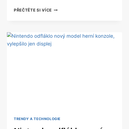
PODÍVEJTE
PŘEČTĚTE SI VÍCE
SE
NA
PRVNÍ
DOJMY
Z
NOVÝCH
OHEBNÝCH
SAMSUNGŮ
TRENDY A TECHNOLOGIE