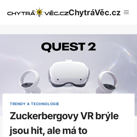
Přeskočit
ChytráVěc.cz
na
obsah
TRENDY A TECHNOLOGIE
Zuckerbergovy VR brýle
jsou hit, ale má to