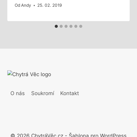
Od
Andy
25. 02. 2019
O nás
Soukromí
Kontakt
© 2026 ChytráVěc.cz - Šablona pro WordPress