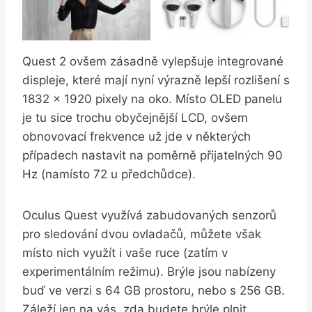
Quest 2 ovšem zásadně vylepšuje integrované
displeje, které mají nyní výrazně lepší rozlišení s
1832 x 1920 pixely na oko. Místo OLED panelu
je tu sice trochu obyčejnější LCD, ovšem
obnovovací frekvence už jde v některých
případech nastavit na poměrně přijatelných 90
Hz (namísto 72 u předchůdce).
Oculus Quest využívá zabudovaných senzorů
pro sledování dvou ovladačů, můžete však
místo nich využít i vaše ruce (zatím v
experimentálním režimu). Brýle jsou nabízeny
buď ve verzi s 64 GB prostoru, nebo s 256 GB.
Záleží jen na vás, zda budete brýle plnit