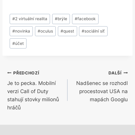
Štítky
#
2 virtuální realita
#
brýle
#
facebook
příspěvků:
#
novinka
#
oculus
#
quest
#
sociální síť
#
účet
Navigace
PŘEDCHOZÍ
DALŠÍ
Je to pecka. Mobilní
Nadšenec se rozhodl
pro
verzi Call of Duty
procestovat USA na
příspěvek
stahují stovky milionů
mapách Googlu
hráčů