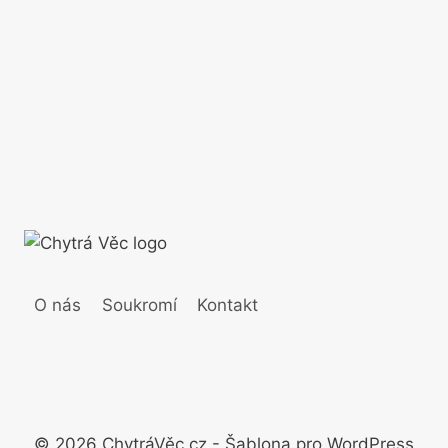
O nás
Soukromí
Kontakt
© 2026 ChytráVěc.cz - Šablona pro WordPress