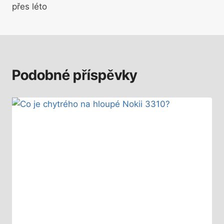
příspěvek
přes léto
Podobné příspěvky