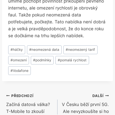
umíme pochopit povinnost přikoupení pevného
internetu, ale omezení rychlosti je obrovský
faul. Takže pokud neomezená data
potřebujete, počkejte. Tato nabídka není dobrá
a je velká pravděpodobnost, že do konce roku
se dočkáme na trhu lepších nabídek.
Štítky
#
háčky
#
neomezená data
#
neomezený tarif
příspěvků:
#
omezení
#
podmínky
#
pomalá rychlost
#
Vodafone
Navigace
PŘEDCHOZÍ
DALŠÍ
Začíná datová válka?
V Česku běží první 5G.
pro
T-Mobile to zkouší
Ale nevyzkoušíte si ho