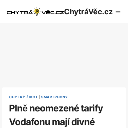
Přeskočit
ChytráVěc.cz
na
obsah
CHYTRÝ ŽIVOT
|
SMARTPHONY
Plně neomezené tarify
Vodafonu mají divné