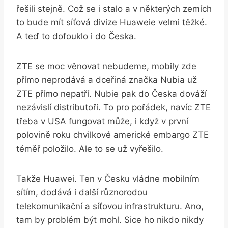
řešili stejně. Což se i stalo a v některých zemích
to bude mít síťová divize Huaweie velmi těžké.
A teď to dofouklo i do Česka.
ZTE se moc věnovat nebudeme, mobily zde
přímo neprodává a dceřiná značka Nubia už
ZTE přímo nepatří. Nubie pak do Česka dováží
nezávislí distributoři. To pro pořádek, navíc ZTE
třeba v USA fungovat může, i když v první
polovině roku chvilkové americké embargo ZTE
téměř položilo. Ale to se už vyřešilo.
Takže Huawei. Ten v Česku vládne mobilním
sítím, dodává i další různorodou
telekomunikační a síťovou infrastrukturu. Ano,
tam by problém být mohl. Sice ho nikdo nikdy