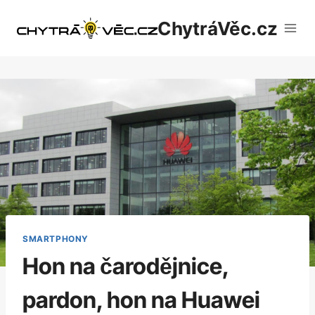
Přeskočit
ChytráVěc.cz
na
obsah
SMARTPHONY
Hon na čarodějnice,
pardon, hon na Huawei