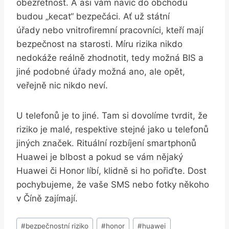
obezřetnost. A asi vám navíc do obchodu
budou „kecat“ bezpečáci. Ať už státní
úřady nebo vnitrofiremní pracovníci, kteří mají
bezpečnost na starosti. Míru rizika nikdo
nedokáže reálně zhodnotit, tedy možná BIS a
jiné podobné úřady možná ano, ale opět,
veřejně nic nikdo neví.
U telefonů je to jiné. Tam si dovolíme tvrdit, že
riziko je malé, respektive stejné jako u telefonů
jiných značek. Rituální rozbíjení smartphonů
Huawei je blbost a pokud se vám nějaký
Huawei či Honor líbí, klidně si ho pořiďte. Dost
pochybujeme, že vaše SMS nebo fotky někoho
v Číně zajímají.
Štítky
#
bezpečnostní riziko
#
honor
#
huawei