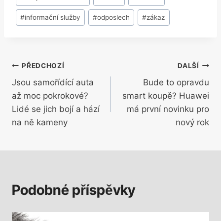
příspěvků:
#
informační služby
#
odposlech
#
zákaz
Navigace
PŘEDCHOZÍ
DALŠÍ
Jsou samořídící auta
Bude to opravdu
pro
až moc pokrokové?
smart koupě? Huawei
příspěvek
Lidé se jich bojí a hází
má první novinku pro
na ně kameny
nový rok
Podobné příspěvky