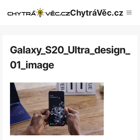
Přeskočit
ChytráVěc.cz
na
obsah
Galaxy_S20_Ultra_design_
01_image