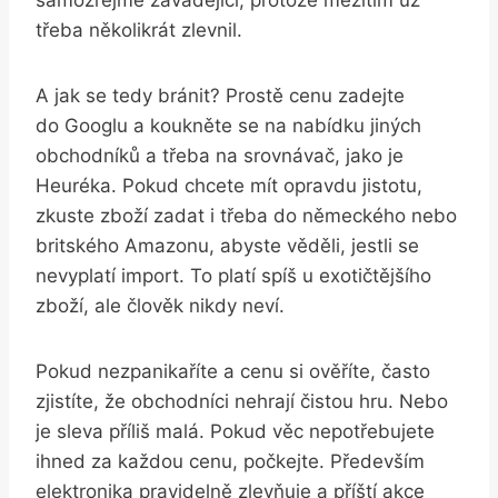
samozřejmě zavádějící, protože mezitím už
třeba několikrát zlevnil.
A jak se tedy bránit? Prostě cenu zadejte
do Googlu a koukněte se na nabídku jiných
obchodníků a třeba na srovnávač, jako je
Heuréka. Pokud chcete mít opravdu jistotu,
zkuste zboží zadat i třeba do německého nebo
britského Amazonu, abyste věděli, jestli se
nevyplatí import. To platí spíš u exotičtějšího
zboží, ale člověk nikdy neví.
Pokud nezpanikaříte a cenu si ověříte, často
zjistíte, že obchodníci nehrají čistou hru. Nebo
je sleva příliš malá. Pokud věc nepotřebujete
ihned za každou cenu, počkejte. Především
elektronika pravidelně zlevňuje a příští akce