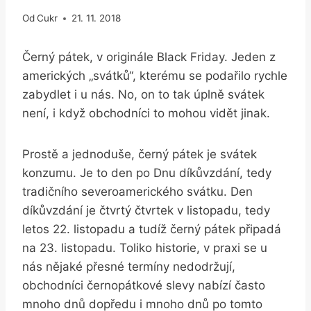
Od
Cukr
21. 11. 2018
Černý pátek, v originále Black Friday. Jeden z
amerických „svátků“, kterému se podařilo rychle
zabydlet i u nás. No, on to tak úplně svátek
není, i když obchodníci to mohou vidět jinak.
Prostě a jednoduše, černý pátek je svátek
konzumu. Je to den po Dnu díkůvzdání, tedy
tradičního severoamerického svátku. Den
díkůvzdání je čtvrtý čtvrtek v listopadu, tedy
letos 22. listopadu a tudíž černý pátek připadá
na 23. listopadu. Toliko historie, v praxi se u
nás nějaké přesné termíny nedodržují,
obchodníci černopátkové slevy nabízí často
mnoho dnů dopředu i mnoho dnů po tomto