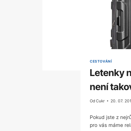
CESTOVÁNÍ
Letenky n
není tako
Od
Cukr
20. 07. 20
Pokud jste z nejr
pro vás máme rela