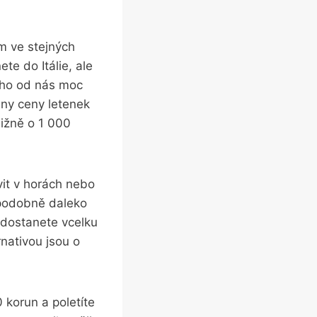
em ve stejných
te do Itálie, ale
oho od nás moc
hny ceny letenek
ližně o 1 000
vit v horách nebo
 podobně daleko
 dostanete vcelku
nativou jsou o
0 korun a poletíte