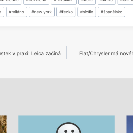
a
#
miláno
#
new york
#
řecko
#
sicílie
#
španělsko
stek v praxi: Leica začíná
Fiat/Chrysler má novéh