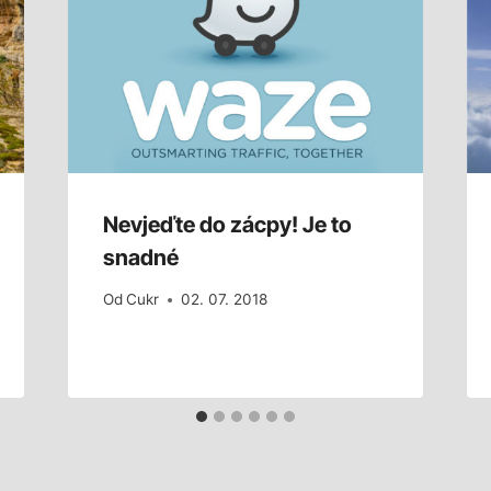
Nevjeďte do zácpy! Je to
snadné
Od
Cukr
02. 07. 2018