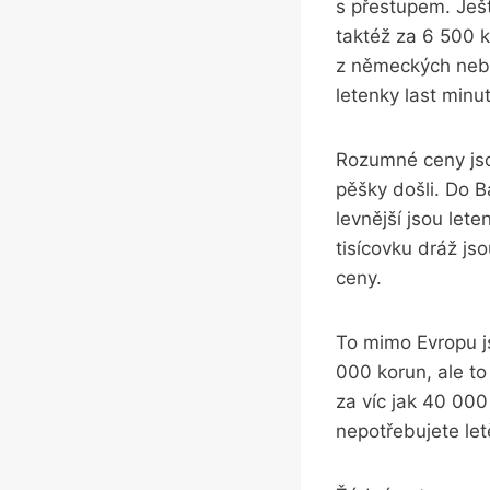
s přestupem. Ješt
taktéž za 6 500 k
z německých nebo 
letenky last minut
Rozumné ceny jso
pěšky došli. Do 
levnější jsou let
tisícovku dráž js
ceny.
To mimo Evropu j
000 korun, ale to
za víc jak 40 00
nepotřebujete let