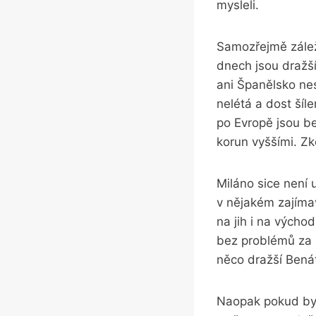
mysleli.
Samozřejmě záleží
dnech jsou dražší
ani Španělsko ne
nelétá a dost ší
po Evropě jsou b
korun vyššími. Zk
Miláno sice není 
v nějakém zajíma
na jih i na vých
bez problémů za z
něco dražší Bená
Naopak pokud byste