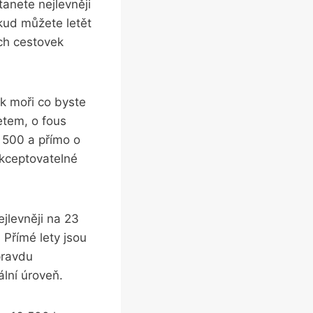
anete nejlevněji
okud můžete letět
ch cestovek
k moři co byste
etem, o fous
4 500 a přímo o
akceptovatelné
jlevněji na 23
 Přímé lety jsou
pravdu
ální úroveň.