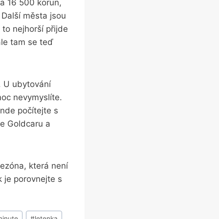
na 16 500 korun,
. Další města jsou
to nejhorší přijde
ale tam se teď
. U ubytování
moc nevymyslíte.
nde počítejte s
te Goldcaru a
ezóna, která není
 je porovnejte s
minute
#
letenka