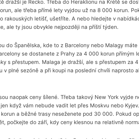
ě dražší je Řecko. Třeba do Heraklionu na Krétě se dost
orun, ale třeba přímé lety vyjdou už na 8 000 korun. P
rakouských letišť, ušetříte. A nebo hledejte v nabídká
e, ale ty jsou obvykle nejpozději na příští týden.
u do Španělska, kde to z Barcelony nebo Malagy máte 
Barcelony se dostanete z Prahy za 4 000 korun přímým l
enky s přestupem. Malaga je dražší, ale s přestupem za 
ou v plné sezóně a při koupi na poslední chvíli naprosto 
sou naopak ceny šílené. Třeba takový New York vyjde ne
 jen když vám nebude vadit let přes Moskvu nebo Kyjev.
0 korun a běžné trasy neseženete pod 30 000. Pokud o
ět, počkejte do září, kdy ceny klesnou na relativně norm