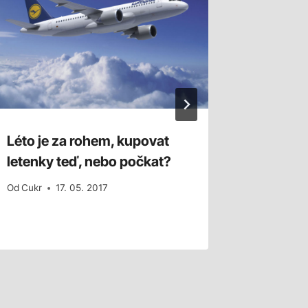
Léto je za rohem, kupovat
Letadle
letenky teď, nebo počkat?
připrav
Od
Cukr
17. 05. 2017
Od
Cukr