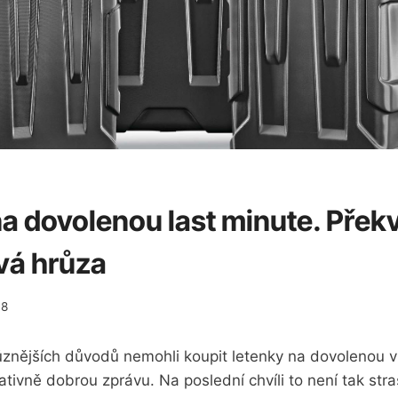
a dovolenou last minute. Přek
vá hrůza
18
ůznějších důvodů nemohli koupit letenky na dovolenou v
tivně dobrou zprávu. Na poslední chvíli to není tak stra