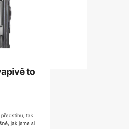
vapivě to
 předstihu, tak
šné, jak jsme si