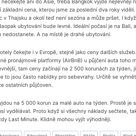
nečekejte ani do Asie, třeba Bangkok vyjde nejlevněji 
ší základní cena, kterou jsme za poslední dva roky viděli
c v Thajsku a okolí teď není sezóna a může pršet. I když 
opak ubytování bude levné. Ideální počasí je na Bali, 
 nedostanete. A na místě je drahé ubytování.
tely čekejte i v Evropě, stejně jako ceny dalších služeb
zné pronájmové platformy (AirBnB) u půjčení auta toho 
evnější, tam ceny začínají na 2 500 korunách za týden, ji
e to jsou často nabídky pro sebevrahy. Určitě se vyhně
ze ostatních půjčoven.
jdou na 5 000 korun za malé auto na týden. Prostě je s
sí vydělávat. Proto když si všechny náklady sečtete, tak
dy Last Minute. Klidně mohou vyjít výhodněji.
barcleona
#
dovolená
#
heraklion
#
itálie
#
kréta
#
last 