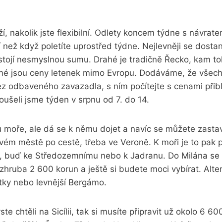
, nakolik jste flexibilní. Odlety koncem týdne s návrat
 než když poletíte uprostřed týdne. Nejlevněji se dostane
stojí nesmyslnou sumu. Drahé je tradičně Řecko, kam t
lené jsou ceny letenek mimo Evropu. Dodáváme, že všec
ez odbaveného zavazadla, s ním počítejte s cenami přib
oušeli jsme týden v srpnu od 7. do 14.
u moře, ale dá se k němu dojet a navíc se můžete zasta
vém městě po cestě, třeba ve Veroně. K moři je to pak
od, buď ke Středozemnímu nebo k Jadranu. Do Milána se
hruba 2 600 korun a ještě si budete moci vybírat. Alter
tky nebo levnější Bergámo.
 chtěli na Sicílii, tak si musíte připravit už okolo 6 60