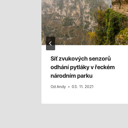
lový
Síť zvukových senzorů
ete
odhání pytláky v řeckém
národním parku
Od
Andy
03. 11. 2021