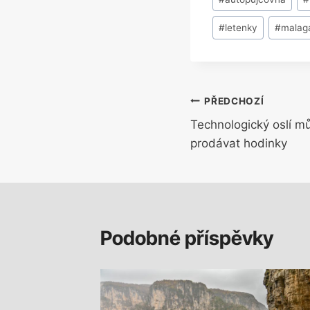
příspěvků:
#
letenky
#
malag
Navigace
PŘEDCHOZÍ
Technologický oslí mů
pro
prodávat hodinky
příspěvek
Podobné příspěvky