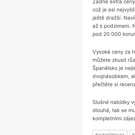
Žádné extra ceny 
což je asi nejvyš
ještě dražší. Naví
až s podzimem. Na
pod 20 000 korun
Vysoké ceny za ho
můžete zkusit rů
Španělsko je nejl
dvojnásobkem, al
přečtěte si recen
Slušné nabídky vy
dlouhá, tak se mu
kompletními zájez
Štítky
#
autopůjčovna
#