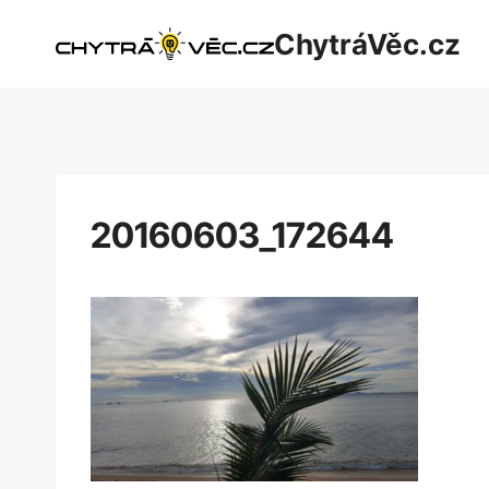
Přeskočit
ChytráVěc.cz
na
obsah
20160603_172644