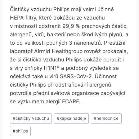
Čističky vzduchu Philips mají velmi účinné
HEPA filtry, které dokážou ze vzduchu
v místnosti odstranit 99,9 % prachových částic,
alergenů, virů, bakterií nebo škodlivých plynů, a
to od velikosti pouhých 3 nanometrů. Prestižní
laboratoř Airmid Healthgroup rovněž prokázala,
že si čistička vzduchu Philips dokáže poradit i
s viry chřipky H1N1* a podobný výsledek se
očekává také u virů SARS-CoV-2. Účinnost
čističky Philips při odstraňování alergenů
potvrdila přední světová organizace zabývající
se výzkumem alergií ECARF.
Štítky
#
čističky vzduchu
#
kapka naděje
#
nemocnice
příspěvků:
#
philips