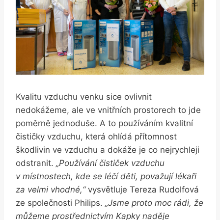
Kvalitu vzduchu venku sice ovlivnit
nedokážeme, ale ve vnitřních prostorech to jde
poměrně jednoduše. A to používáním kvalitní
čističky vzduchu, která ohlídá přítomnost
škodlivin ve vzduchu a dokáže je co nejrychleji
odstranit.
„Používání čističek vzduchu
v místnostech, kde se léčí děti, považují lékaři
za velmi vhodné,“
vysvětluje Tereza Rudolfová
ze společnosti Philips.
„Jsme proto moc rádi, že
můžeme prostřednictvím Kapky naděje