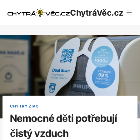
Přeskočit
ChytráVěc.cz
na
obsah
CHYTRÝ ŽIVOT
Nemocné děti potřebují
čistý vzduch