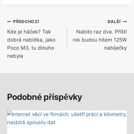
Navigace
PŘEDCHOZÍ
DALŠÍ
Kde je háček? Tak
Nabito raz dva. Příští
pro
dobrá nabídka, jako
rok budou hitem 125W
příspěvek
Poco M3, tu dlouho
nabíječky
nebyla
Podobné příspěvky