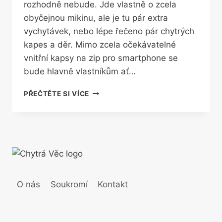
rozhodně nebude. Jde vlastně o zcela
obyčejnou mikinu, ale je tu pár extra
vychytávek, nebo lépe řečeno pár chytrých
kapes a děr. Mimo zcela očekávatelné
vnitřní kapsy na zip pro smartphone se
bude hlavně vlastníkům ať…
CHYTRÁ
PŘEČTĚTE SI VÍCE
MIKINA
NIC
NEUMÍ
A
ZA
PÁR
EXTRA
DĚR
O nás
Soukromí
Kontakt
SI
POŘÁDNĚ
PŘIPLATÍTE