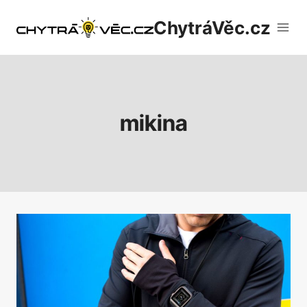
Přeskočit
ChytráVěc.cz
na
obsah
mikina