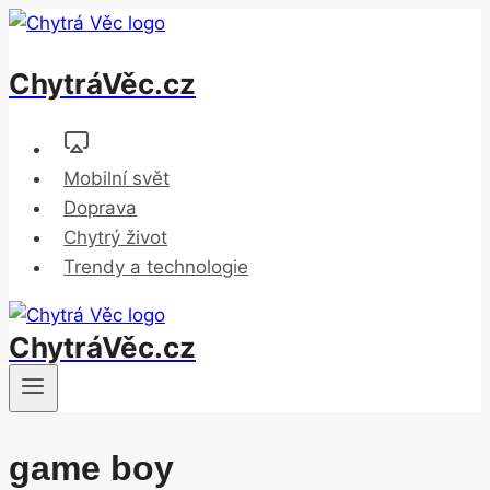
Přeskočit
na
ChytráVěc.cz
obsah
Mobilní svět
Doprava
Chytrý život
Trendy a technologie
ChytráVěc.cz
game boy