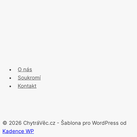
hráči
v
roce
2003
O nás
Soukromí
Kontakt
© 2026 ChytráVěc.cz - Šablona pro WordPress od
Kadence WP