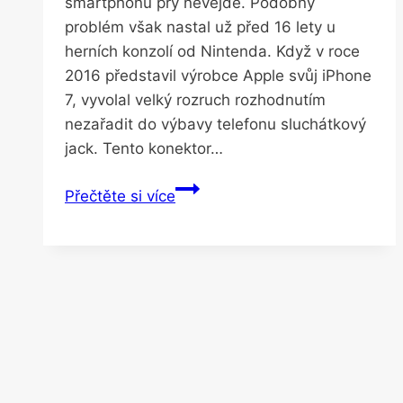
smartphonů prý nevejde. Podobný
problém však nastal už před 16 lety u
herních konzolí od Nintenda. Když v roce
2016 představil výrobce Apple svůj iPhone
7, vyvolal velký rozruch rozhodnutím
nezařadit do výbavy telefonu sluchátkový
jack. Tento konektor…
Je
Přečtěte si více
to
problém
moderních
smartphonů,
ale
zažili
jej
i