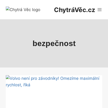
Přeskočit
ChytráVěc.cz
na
obsah
bezpečnost