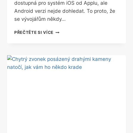
dostupná pro systém iOS od Applu, ale
Android verzi nejde dohledat. To proto, že
se vývojářům někdy…
VYVÍJEJTE
PŘEČTĚTE SI VÍCE
APLIKACE
PRO
OBA
SYSTÉMY.
KVŮLI
FÉROVOSTI
I
BEZPEČNOSTI