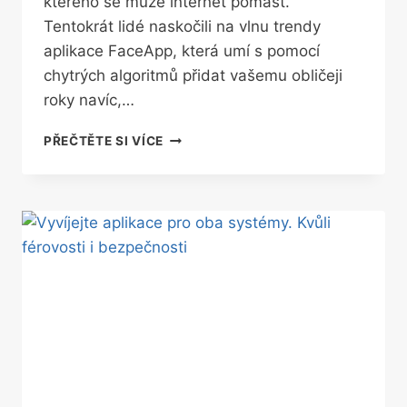
kterého se může internet pomást.
Tentokrát lidé naskočili na vlnu trendy
aplikace FaceApp, která umí s pomocí
chytrých algoritmů přidat vašemu obličeji
roky navíc,…
HIT
PŘEČTĚTE SI VÍCE
INTERNETU:
APLIKACE,
KTERÁ
Z
VÁS
UDĚLÁ
STARCE