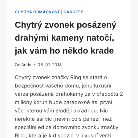
CHYTRÁ DOMÁCNOST
|
GADGETY
Chytrý zvonek posázený
drahými kameny natočí,
jak vám ho někdo krade
Od
Andy
06. 01. 2018
Chytrý zvonek značky Ring se stará o
bezpečnost vašeho domu, jeho luxusní
verze posázená drahokamy za v přepočtu 2
miliony korun bude paradoxně asi první
věc, kterou vám zloději ukradnou. Nic
neřekne asi víc „nevím co s penězi“ než
speciální edice domovního zvonku značky
Ring, která je k dispozici v luxusní verzi