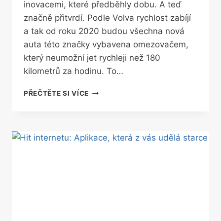
inovacemi, které předběhly dobu. A teď
značně přitvrdí. Podle Volva rychlost zabíjí
a tak od roku 2020 budou všechna nová
auta této značky vybavena omezovačem,
který neumožní jet rychleji než 180
kilometrů za hodinu. To…
VOLVO
PŘEČTĚTE SI VÍCE
NENÍ
PRO
ZÁVODNÍKY!
OMEZÍME
MAXIMÁLNÍ
RYCHLOST,
ŘÍKÁ