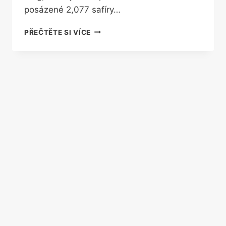
posázené 2,077 safíry…
CHYTRÝ
PŘEČTĚTE SI VÍCE
ZVONEK
POSÁZENÝ
DRAHÝMI
KAMENY
NATOČÍ,
JAK
VÁM
HO
NĚKDO
KRADE