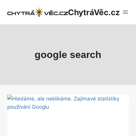
Přeskočit
ChytráVěc.cz
na
obsah
google search