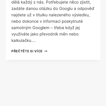
dělá každý z nás. Potřebujete něco zjistit,
zadáte danou otázku do Googlu a odpověď
najdete už v titulku nalezeného výsledku,
nebo dokonce v informaci poskytnuté
samotným Googlem – třeba když jej
využíváte jako převodník měn nebo
kalkulačku….
HLEDÁME,
PŘEČTĚTE SI VÍCE
ALE
NEKLIKÁME.
ZAJÍMAVÉ
STATISTIKY
POUŽÍVÁNÍ
GOOGLU