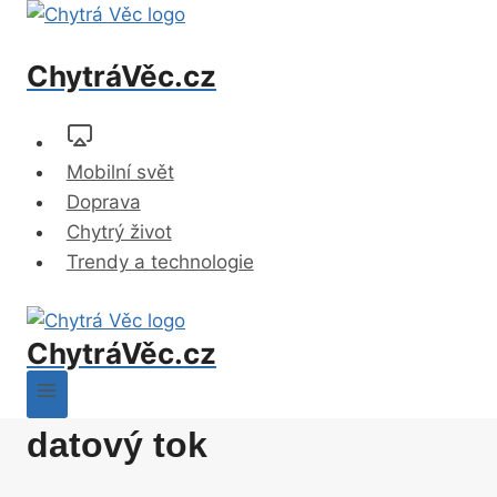
Přeskočit
na
ChytráVěc.cz
obsah
Mobilní svět
Doprava
Chytrý život
Trendy a technologie
ChytráVěc.cz
datový tok