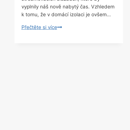
vyplnily náš nově nabytý čas. Vzhledem
k tomu, že v domácí izolaci je ovšem…
Netflix
Přečtěte si více
na
30
dní
snižuje
kvalitu
videa
v
Evropě