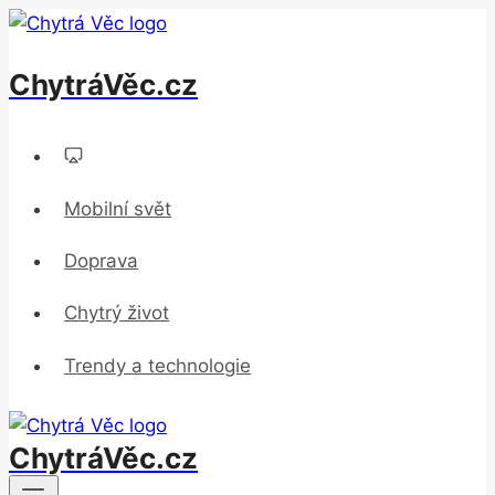
Přeskočit
na
ChytráVěc.cz
obsah
Mobilní svět
Doprava
Chytrý život
Trendy a technologie
ChytráVěc.cz