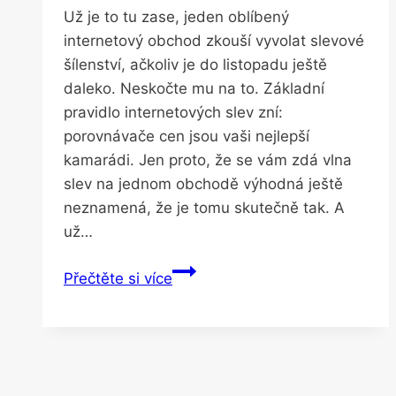
Už je to tu zase, jeden oblíbený
internetový obchod zkouší vyvolat slevové
šílenství, ačkoliv je do listopadu ještě
daleko. Neskočte mu na to. Základní
pravidlo internetových slev zní:
porovnávače cen jsou vaši nejlepší
kamarádi. Jen proto, že se vám zdá vlna
slev na jednom obchodě výhodná ještě
neznamená, že je tomu skutečně tak. A
už…
Letní
Přečtěte si více
Black
Friday
je
jen
trik