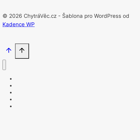
© 2026 ChytráVěc.cz - Šablona pro WordPress od
Kadence WP
Mobilní svět
Doprava
Chytrý život
Trendy a technologie