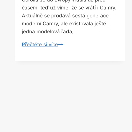
časem, teď už víme, že se vrátí i Camry.
Aktuálně se prodává šestá generace
moderní Camry, ale existovala ještě
jedna modelová řada,…
Milé
Přečtěte si více
překvapení,
Toyota
vrací
do
Evropy
po
14
letech
legendární
Camry