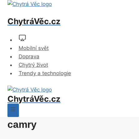
Přeskočit
na
ChytráVěc.cz
obsah
Mobilní svět
Doprava
Chytrý život
Trendy a technologie
ChytráVěc.cz
camry