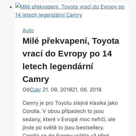
Auto
Milé překvapení, Toyota
vrací do Evropy po 14
letech legendární
Camry
Od
Cukr
21. 06. 2018
21. 06. 2018
Camry je pro Toyotu stejná klasika jako
Corolla. V obou případech to jsou
sedany, které v Evropě moc nefrčí, ale
jinde po světě to jsou bestsellery.
Corolla se do Evropy vrátila už před