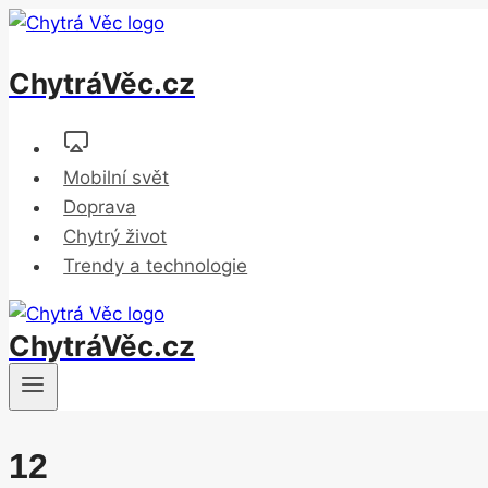
Přeskočit
na
ChytráVěc.cz
obsah
Mobilní svět
Doprava
Chytrý život
Trendy a technologie
ChytráVěc.cz
12