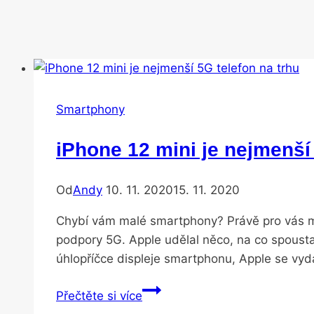
Smartphony
iPhone 12 mini je nejmenší 
Od
Andy
10. 11. 2020
15. 11. 2020
Chybí vám malé smartphony? Právě pro vás mů
podpory 5G. Apple udělal něco, na co spousta
úhlopříčce displeje smartphonu, Apple se v
iPhone
Přečtěte si více
12