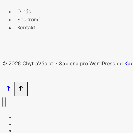
O nás
Soukromí
Kontakt
© 2026 ChytráVěc.cz - Šablona pro WordPress od
Ka
Mobilní svět
Doprava