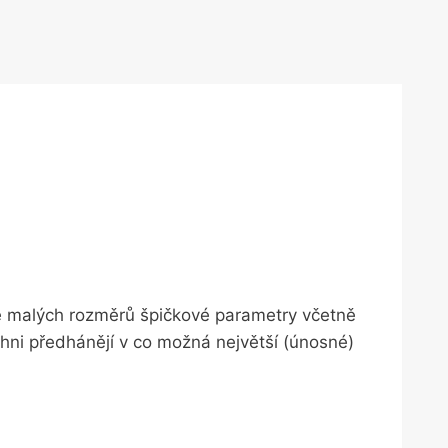
ě malých rozměrů špičkové parametry včetně
hni předhánějí v co možná největší (únosné)