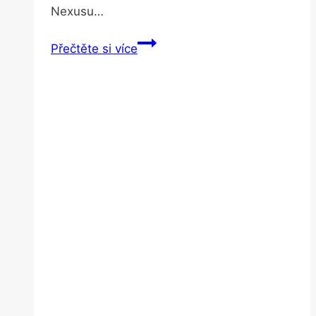
Nexusu…
Konečně
Přečtěte si více
pořádné
bezdrátové
nabíjení.
Zařízení
stačí
mít
jen
poblíž