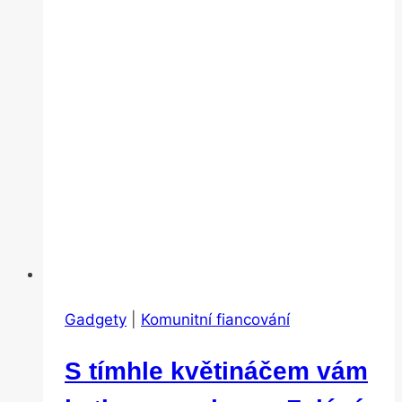
nevíme
Gadgety
|
Komunitní fiancování
S tímhle květináčem vám