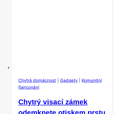
Chytrá domácnost
|
Gadgety
|
Komunitní
fiancování
Chytrý visací zámek
odemknete otiskem prstu