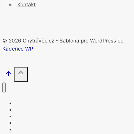
Kontakt
© 2026 ChytráVěc.cz - Šablona pro WordPress od
Kadence WP
Mobilní svět
Doprava
Chytrý život
Trendy a technologie