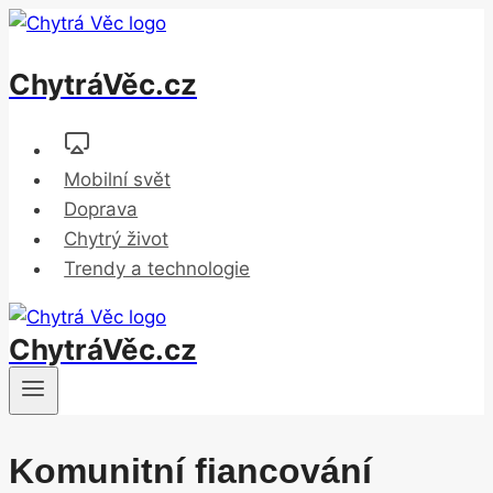
Přeskočit
na
ChytráVěc.cz
obsah
Mobilní svět
Doprava
Chytrý život
Trendy a technologie
ChytráVěc.cz
Komunitní fiancování