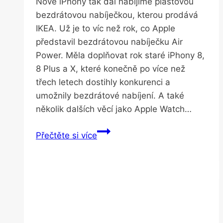
Nové iPhony tak dál nabíjíme plastovou
bezdrátovou nabíječkou, kterou prodává
IKEA. Už je to víc než rok, co Apple
představil bezdrátovou nabíječku Air
Power. Měla doplňovat rok staré iPhony 8,
8 Plus a X, které konečně po více než
třech letech dostihly konkurenci a
umožnily bezdrátové nabíjení. A také
několik dalších věcí jako Apple Watch…
Apple
Přečtěte si více
sliboval
bezdrátovou
nabíječku.
Kde
skončila,
to