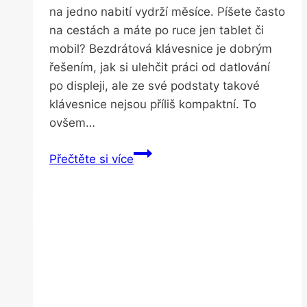
na jedno nabití vydrží měsíce. Píšete často
na cestách a máte po ruce jen tablet či
mobil? Bezdrátová klávesnice je dobrým
řešením, jak si ulehčit práci od datlování
po displeji, ale ze své podstaty takové
klávesnice nejsou příliš kompaktní. To
ovšem…
Nejtenčí
Přečtěte si více
klávesnice
na
světě
se
vám
vejde
do
kapsy