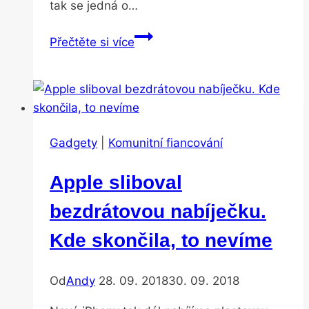
tak se jedná o…
Xiaomi
Přečtěte si více
má
chytrou
bundu,
která
se
Gadgety
|
Komunitní fiancování
umí
ohřát
Apple sliboval
a
nabije
bezdrátovou nabíječku.
vám
Kde skončila, to nevíme
mobil
Od
Andy
28. 09. 2018
30. 09. 2018