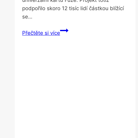
podpořilo skoro 12 tisíc lidí částkou blížící
se…
Univerzální
Přečtěte si více
karta
uleví
vaší
peněžence,
vejde
se
na
ní
30
dalších