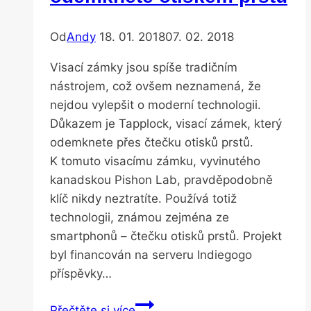
Od
Andy
18. 01. 2018
07. 02. 2018
Visací zámky jsou spíše tradičním
nástrojem, což ovšem neznamená, že
nejdou vylepšit o moderní technologii.
Důkazem je Tapplock, visací zámek, který
odemknete přes čtečku otisků prstů.
K tomuto visacímu zámku, vyvinutého
kanadskou Pishon Lab, pravděpodobně
klíč nikdy neztratíte. Používá totiž
technologii, známou zejména ze
smartphonů – čtečku otisků prstů. Projekt
byl financován na serveru Indiegogo
příspěvky…
Chytrý
Přečtěte si více