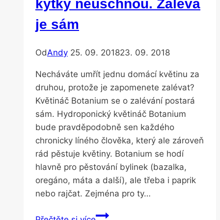
kytky neuschnou. Zalévá
je sám
Od
Andy
25. 09. 2018
23. 09. 2018
Necháváte umřít jednu domácí květinu za
druhou, protože je zapomenete zalévat?
Květináč Botanium se o zalévání postará
sám. Hydroponický květináč Botanium
bude pravděpodobně sen každého
chronicky líného člověka, který ale zároveň
rád pěstuje květiny. Botanium se hodí
hlavně pro pěstování bylinek (bazalka,
oregáno, máta a další), ale třeba i paprik
nebo rajčat. Zejména pro ty…
S
Přečtěte si více