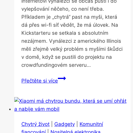
Internetoví vynálezci se občas pustí i do
vylepšování něčeho, co není třeba.
Příkladem je „chytrá“ past na myši, která
dá přes wi-fi síť vědět, že má úlovek. Na
Kickstarteru se setkala s absolutním
nezájmem. Vynálezci z amerického Illinois
měli zřejmě velký problém s myšími škůdci
v domě, když se pustili do projektu na
crowdfundingovém serveru…
Zbytečnost.
Přečtěte si více
Past
na
myši
připojili
k
Chytrý život
|
Gadgety
|
Komunitní
wi-
fiancování
|
Nositelná elektronika