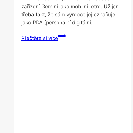
zařízení Gemini jako mobilní retro. Už jen
třeba fakt, že sám výrobce jej označuje
jako PDA (personální digitální…
Kapesní
Přečtěte si více
notebook
vypadá
lákavě,
ale
praktičností
pokulhává