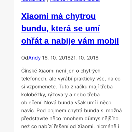
fi,
nikdo
Xiaomi má chytrou
o
ni
bundu, která se umí
neměl
ohřát a nabije vám mobil
zájem
Od
Andy
16. 10. 2018
21. 10. 2018
Čínské Xiaomi není jen o chytrých
telefonech, ale vyrábí prakticky vše, na co
si vzpomenete. Tuto značku mají třeba
koloběžky, rýžovary a nebo třeba i
oblečení. Nová bunda však umí i něco
navíc. Pod pojmem chytrá bunda si možná
představíte něco mnohem důmyslnějšího,
než co nabízí řešení od Xiaomi, nicméně i