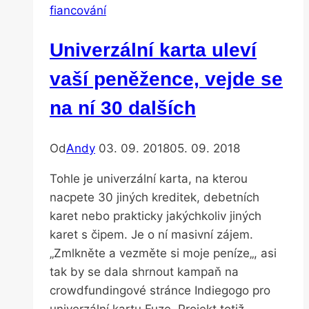
fiancování
Univerzální karta uleví
vaší peněžence, vejde se
na ní 30 dalších
Od
Andy
03. 09. 2018
05. 09. 2018
Tohle je univerzální karta, na kterou
nacpete 30 jiných kreditek, debetních
karet nebo prakticky jakýchkoliv jiných
karet s čipem. Je o ní masivní zájem.
„Zmlkněte a vezměte si moje peníze„, asi
tak by se dala shrnout kampaň na
crowdfundingové stránce Indiegogo pro
univerzální kartu Fuze. Projekt totiž