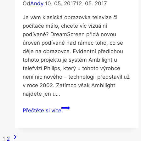
Od
Andy
10. 05. 2017
12. 05. 2017
Je vám klasická obrazovka televize či
počítače málo, chcete víc vizuální
podívané? DreamScreen přidá novou
úroveň podívané nad rámec toho, co se
děje na obrazovce. Evidentní předlohou
tohoto projektu je systém Ambilight u
telefvizí Philips, který u tohoto výrobce
není nic nového – technologii představil už
v roce 2002. Zatímco však Ambilight
najdete jen u…
Světelná
Přečtěte si více
show
okolo
televize
Další
Navigace
1
2