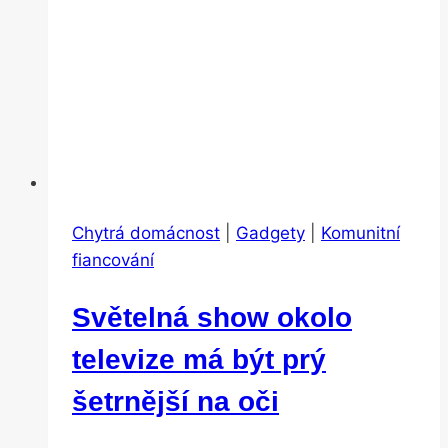
Chytrá domácnost
|
Gadgety
|
Komunitní
fiancování
Světelná show okolo
televize má být prý
šetrnější na oči